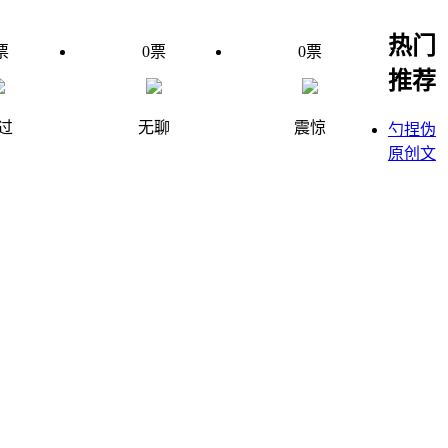
热门
票
0
票
0
票
推荐
过
无聊
震惊
勺捏伪
原创文