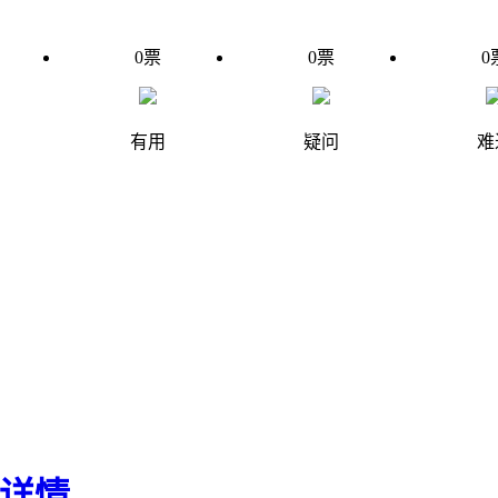
0
票
0
票
0
有用
疑问
难
I详情