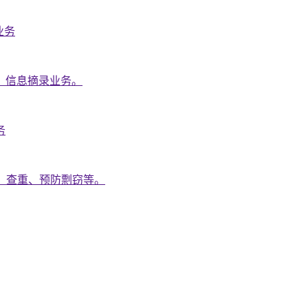
业务
、信息摘录业务。
务
、查重、预防剽窃等。